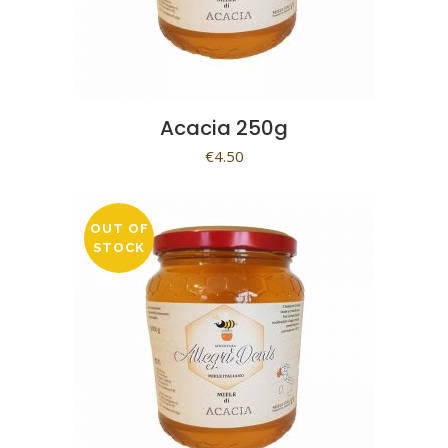
Acacia 250g
€
4.50
OUT OF
STOCK