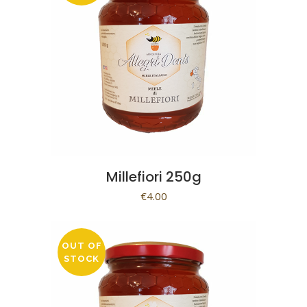
Millefiori 250g
€
4.00
OUT OF
STOCK