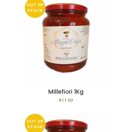
OUT OF
STOCK
Millefiori 1Kg
€
11.00
OUT OF
STOCK