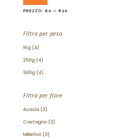
Min
Max
PREZZO:
€0
—
€20
Filtra per peso
1Kg
(4)
250g
(4)
500g
(4)
Filtra per fiore
Acacia
(3)
Castagno
(3)
Millefiori
(3)