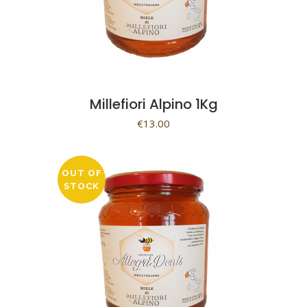
Millefiori Alpino 1Kg
€
13.00
OUT OF
STOCK