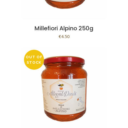
Millefiori Alpino 250g
€
4.50
OUT OF
STOCK