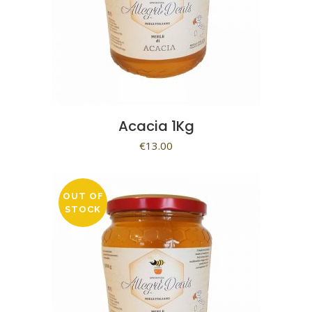
Acacia 1Kg
€
13.00
OUT OF
STOCK